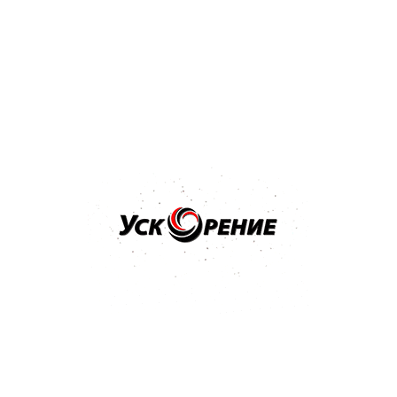
Отзывов нет
22,70 р.
24,21 р.
-1,51 р.
Купить
Бренд: NOVOL
Арт: 35631
NOVOL Отвердитель H5120 0,5л к лаку стандартный
Отзывов нет
33,29 р.