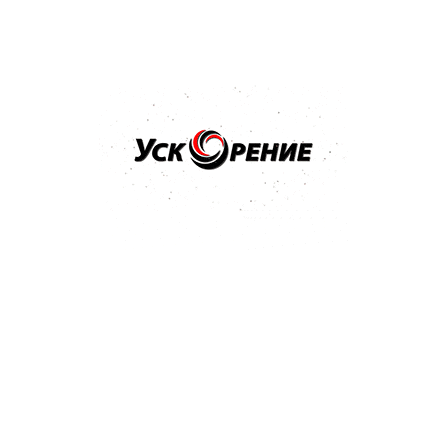
Бренд: 3M
Арт: 09376
3M Паста полировальная для блеска ТУРЦИЯ MACHINE
POLISH 1л
Отзывов нет
90,43 р.
93,44 р.
-3,01 р.
Купить