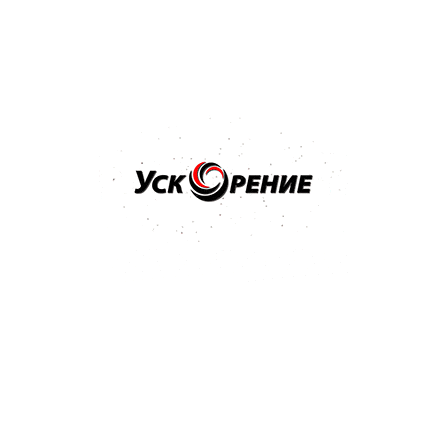
Купить
Бренд: 3M
Арт: 09376
3M Паста полировальная для блеска ТУРЦИЯ MACHINE
POLISH 1л
Отзывов нет
90,80 р.
93,83 р.
-3,03 р.
Купить