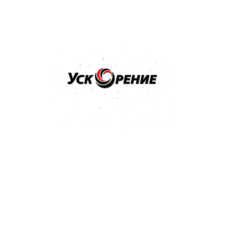
Бренд: 3M
Арт: 09376
3M Паста полировальная для блеска ТУРЦИЯ MACHINE
POLISH 1л
Отзывов нет
90,80 р.
93,83 р.
-3,03 р.
Купить