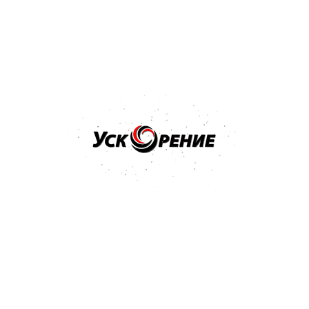
Купить
Бренд: 3M
Арт: 09376
3M Паста полировальная для блеска ТУРЦИЯ MACHINE
POLISH 1л
Отзывов нет
90,80 р.
93,83 р.
-3,03 р.
Купить