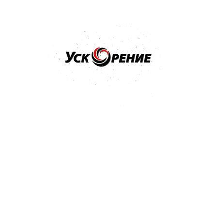
Бренд: 3M
Арт: 09376
3M Паста полировальная для блеска ТУРЦИЯ MACHINE
POLISH 1л
Отзывов нет
90,80 р.
93,83 р.
-3,03 р.
Купить