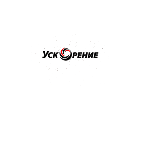
Бренд: 3M
Арт: 09376
3M Паста полировальная для блеска ТУРЦИЯ MACHINE
POLISH 1л
Отзывов нет
90,80 р.
93,83 р.
-3,03 р.
Купить