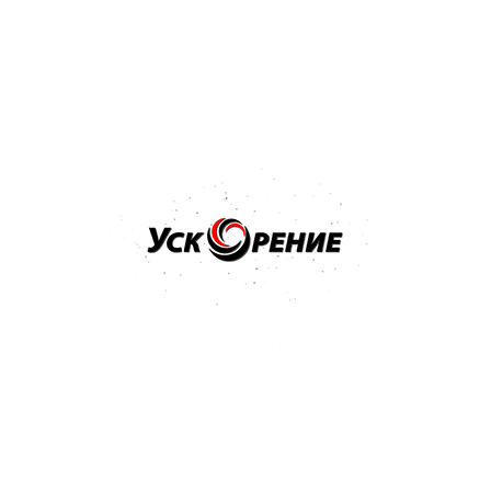
Отзывов нет
90,80 р.
93,83 р.
-3,03 р.
Купить
Бренд: 3M
Арт: 09376
3M Паста полировальная для блеска ТУРЦИЯ MACHINE
POLISH 1л
Отзывов нет
90,80 р.
93,83 р.
-3,03 р.