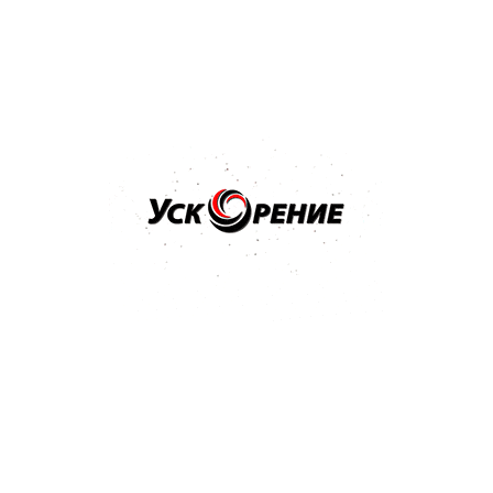
Купить
Бренд: 3M
Арт: 09376
3M Паста полировальная для блеска ТУРЦИЯ MACHINE
POLISH 1л
Отзывов нет
90,80 р.
93,83 р.
-3,03 р.
Купить