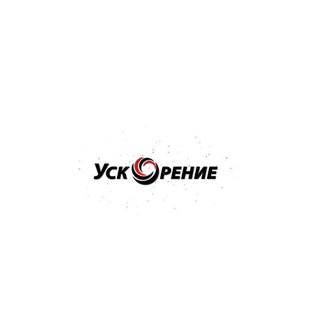
Бренд: 3M
Арт: 09375
3M Паста абразивная ТУРЦИЯ Perfect-it III Fine 1л
Отзывов нет
90,80 р.
93,83 р.
-3,03 р.
Купить
Бренд: 3M
Арт: 09376
3M Паста полировальная для блеска ТУРЦИЯ MACHINE
POLISH 1л