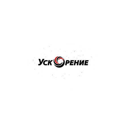
серый
Отзывов нет
28,75 р.
Купить
Бренд: NOVOL
Арт: 37848
NOVOL GRAVIT 600 MS Гравитекс черный 1,8кг
Отзывов нет
33,29 р.