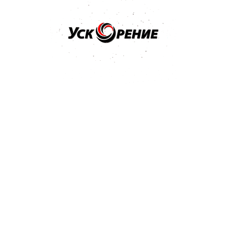
Бренд: NOVOL
Арт: 37848
NOVOL GRAVIT 600 MS Гравитекс черный 1,8кг
Отзывов нет
33,29 р.
Купить
Бренд: NOVOL
Арт: 37841
NOVOL GRAVIT 600 MS Гравитекс черный 1л/1,2кг