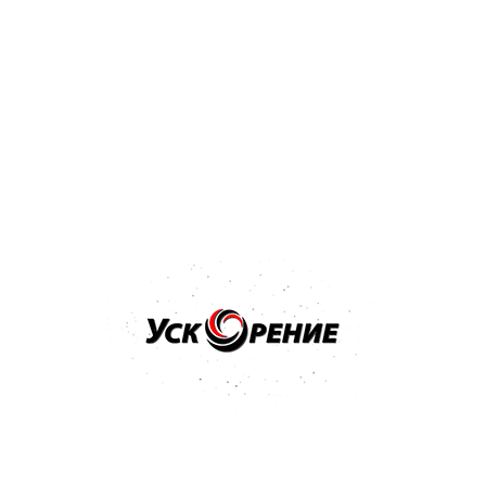
Бренд: NOVOL
Арт: 37761
NOVOL GRAVIT 650 Антигравий и герметик 2в1 1л
серый
Отзывов нет
28,63 р.
Купить