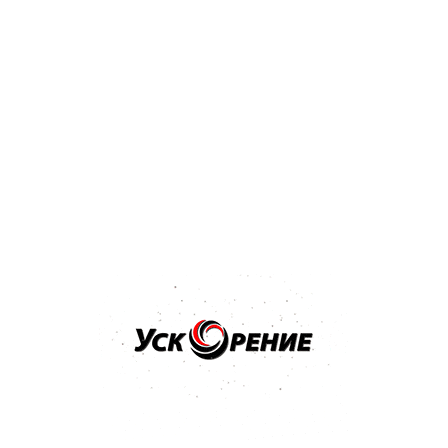
Бренд: MIPA
Арт: 2288100021S
MIPA F 54 2K-HS-Grundfiller Наполнитель на акриловой
основе серый RAL 7001 с отвердителем H 5 2K-Harter
extra kurz 1,25л
Отзывов нет
51,46 р.
Купить