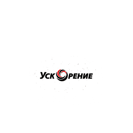
Технический паспорт Mipa Acrylfiller 4-1 Грунт
акриловый
585 Kb
Техническая информация Mipa 4+1 Acrylfiller HS
68 Kb
Популярные товары