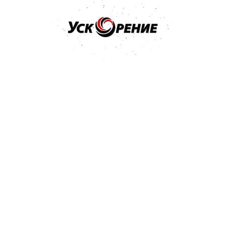
Бренд: NOVOL
Арт: 37111 + 35822
PROTECT 310 Грунт акриловый HS 4+1 серый с
отвердителем H5520 1,25л
Отзывов нет
60,53 р.
Купить
Бренд: NOVOL
Арт: 37111