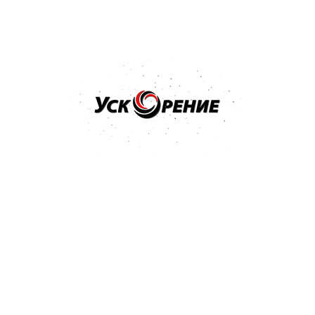
Бренд: MIPA
Арт: 2288100021S
MIPA F 54 2K-HS-Grundfiller Наполнитель на акриловой
основе серый RAL 7001 с отвердителем H 5 2K-Harter
extra kurz 1,25л
Отзывов нет
51,24 р.
Купить