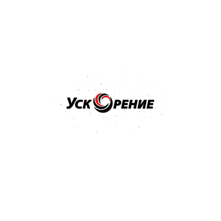
Отзывов нет
51,63 р.
Купить
Бренд: NOVOL
Арт: 37111 + 35822
PROTECT 310 Грунт акриловый HS 4+1 серый с
отвердителем H5520 1,25л
Отзывов нет
60,73 р.