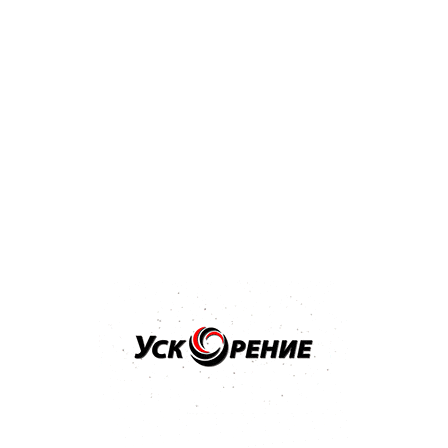
Бренд: NOVOL
Арт: 37111
NOVOL PROTECT 310 Грунт акриловый HS 4+1 1л серый
Отзывов нет
45,40 р.
Купить