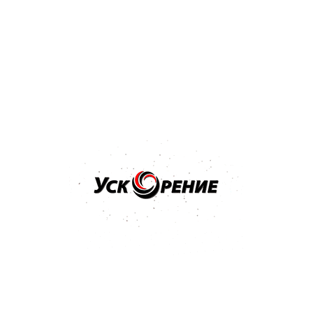
Технический паспорт H7 Покрытие проявочное сухое
725 Kb
Популярные товары
Бренд: MIPA
Арт: 212100000
MIPA Kontroll-Spray Покрытие проявочное чёрное
матовое 400 мл
Отзывов нет