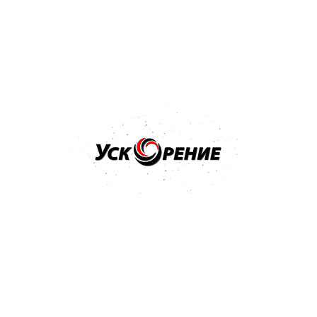
распыления 1,2кг
Отзывов нет
36,32 р.
Купить
Бренд: NOVOL
Арт: 1100
NOVOL Шпатлёвка универсальная UNI 0,25кг
Отзывов нет
9,08 р.