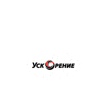
Бренд: NOVOL
Арт: 1201
NOVOL Шпатлёвка Spray 2K для нанесения способом
распыления 1,2кг
Отзывов нет
36,32 р.
Купить