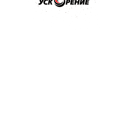
том разделе и отправлен
гда поступит ответ - вам
spachtel
62 Kb