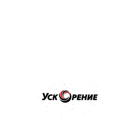
Бренд: NOVOL
Арт: 1201
NOVOL Шпатлёвка Spray 2K для нанесения способом
распыления 1,2кг
Отзывов нет
36,32 р.
Купить