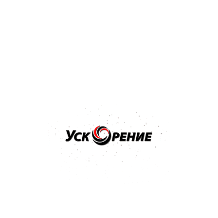
Бренд: NOVOL
Арт: 1101
NOVOL Шпатлёвка универсальная UNI 0,5кг
Отзывов нет
14,27 р.
15,18 р.
-0,91 р.
Купить