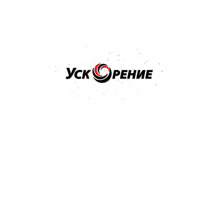
Купить
Бренд: NOVOL
Арт: 1201
NOVOL Шпатлёвка Spray 2K для нанесения способом
распыления 1,2кг
Отзывов нет
36,44 р.
Купить