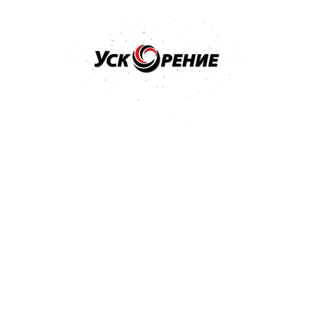
Бренд: NOVOL
Арт: 1201
NOVOL Шпатлёвка Spray 2K для нанесения способом
распыления 1,2кг
Отзывов нет
36,32 р.
Купить