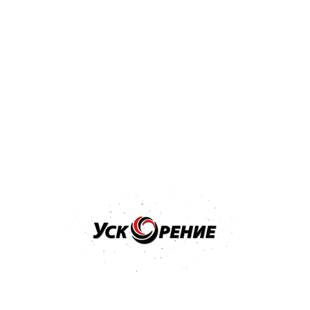
Бренд: NOVOL
Арт: 1201
NOVOL Шпатлёвка Spray 2K для нанесения способом
распыления 1,2кг
Отзывов нет
36,32 р.
Купить