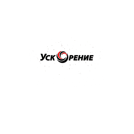
36,32 р.
Купить
Бренд: NOVOL
Арт: 1100
NOVOL Шпатлёвка универсальная UNI 0,25кг
Отзывов нет
9,08 р.
Купить