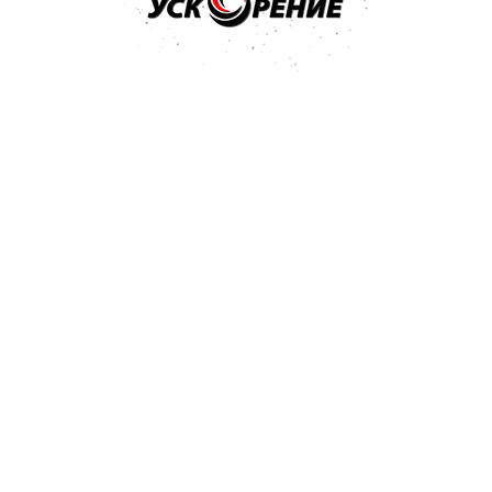
рнистая
724 Kb