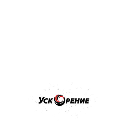
Бренд: NOVOL
Арт: 1201
NOVOL Шпатлёвка Spray 2K для нанесения способом
распыления 1,2кг
Отзывов нет
36,32 р.
Купить