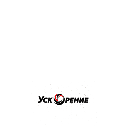
Бренд: NOVOL
Арт: 1201
NOVOL Шпатлёвка Spray 2K для нанесения способом
распыления 1,2кг
Отзывов нет
36,32 р.
Купить