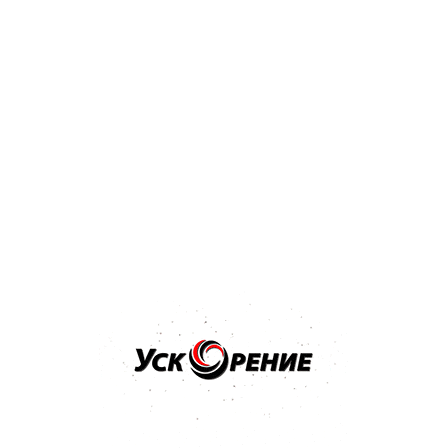
Купить
Бренд: NOVOL
Арт: 1201
NOVOL Шпатлёвка Spray 2K для нанесения способом
распыления 1,2кг
Отзывов нет
36,32 р.
Купить