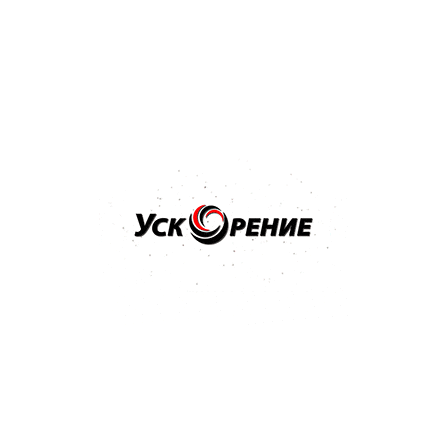
NOVOL Шпатлёвка Spray 2K для нанесения способом
распыления 1,2кг
Отзывов нет
36,32 р.
Купить
Бренд: NOVOL
Арт: 1100
NOVOL Шпатлёвка универсальная UNI 0,25кг
Отзывов нет
9,08 р.