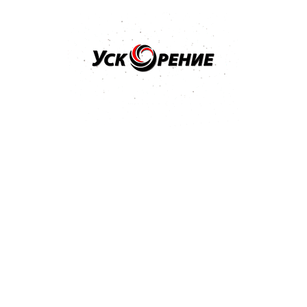
Бренд: NOVOL
Арт: 1201
NOVOL Шпатлёвка Spray 2K для нанесения способом
распыления 1,2кг
Отзывов нет
36,32 р.
Купить