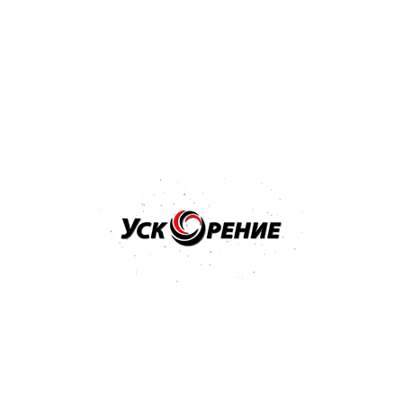
Бренд: NOVOL
Арт: 1201
NOVOL Шпатлёвка Spray 2K для нанесения способом
распыления 1,2кг
Отзывов нет
36,32 р.
Купить
Бренд: NOVOL
Арт: 1100