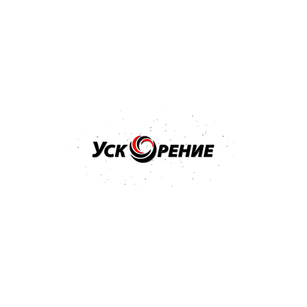
распыления 1,2кг
Отзывов нет
36,32 р.
Купить
Бренд: NOVOL
Арт: 1100
NOVOL Шпатлёвка универсальная UNI 0,25кг
Отзывов нет
9,08 р.