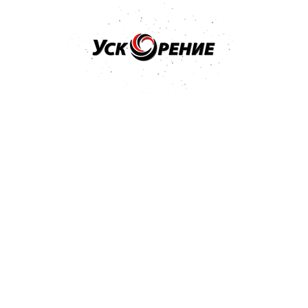
Бренд: NOVOL
Арт: 1201
NOVOL Шпатлёвка Spray 2K для нанесения способом
распыления 1,2кг
Отзывов нет
36,17 р.
Купить