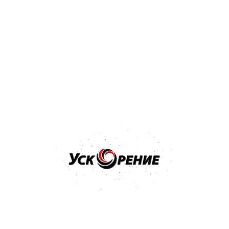
Бренд: NOVOL
Арт: 1201
NOVOL Шпатлёвка Spray 2K для нанесения способом
распыления 1,2кг
Отзывов нет
36,32 р.
Купить