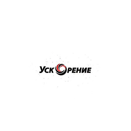
Бренд: NOVOL
Арт: 1201
NOVOL Шпатлёвка Spray 2K для нанесения способом
распыления 1,2кг
Отзывов нет
36,32 р.
Купить
Бренд: NOVOL
Арт: 1100
NOVOL Шпатлёвка универсальная UNI 0,25кг