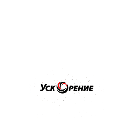
Бренд: NOVOL
Арт: 1201
NOVOL Шпатлёвка Spray 2K для нанесения способом
распыления 1,2кг
Отзывов нет
36,32 р.
Купить