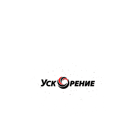
NOVOL - PLUS 710 РЕМОНТНЫЙ КОМПЛЕКТ
215 Kb
Популярные товары
Бренд: NOVOL
Арт: 91108
NOVOL ULTRA Plus 710 Ремнабор для пластика 0,25 кг
Отзывов нет
19,67 р.