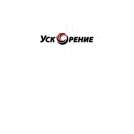
Бренд: MIPA
Арт: 263000000
MIPA Rostversiegelung Запечатыватель ржавчины
100мл
5.0
1 отзыв
13,62 р.
Купить