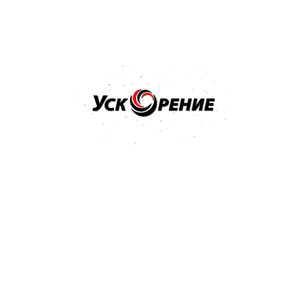
по API. Например, ACEA A3/B3 показывает то же самое,
что и API SM/CI-4.
Периодичность замены и
сроки хранения
Кроме правильного выбора масла, следует также
соблюдать периодичность его замены и условия
хранения. Частота заливки в двигатель новых
материалов во многом зависит от условий
эксплуатации силового агрегата и его состояния.
Кроме того, учитывается ещё и качество бензина и
смазки. Так, при использовании дорогих синтетических
материалов для нового двигателя средний период
замены составляет около15000 км. При работе в
тяжёлых условиях (плохие дороги, длительные
ежедневные поездки) срок службы моторного масла
может быть уменьшен вдвое.
При хранении смазочных материалов следует
обязательно обеспечить:
герметичность упаковки, позволяющую избежать