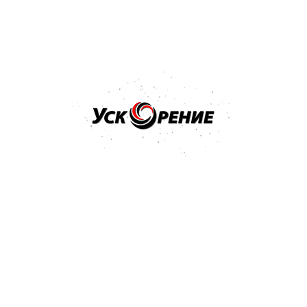
из наших пунктов самовывоза в заявке и произвести
оплату при получении. К оплате принимается наличный
и безналичный расчет.
Доставка
Мы доставляем товар во все регионы Беларуси:
Минск, Гомель, Гродно, Могилев, Витебск, Брест и
Гродно. Срок доставки в разные регионы отличается,
подробности уточняйте у менеджера.
Как купить товар?
Чтобы купить товар добавьте товар в корзину,
перейдите в корзину для проверки вашего заказа и
нажмите кнопку "Перейти к оформлению".