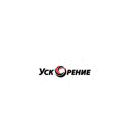
Отзывов нет
Нет в наличии
Популярные бренды
Продукция Reoflex в Минске
Reoflex (подразделение компании «Экопол») – это
марка высокотехнологичных лакокрасочных и
ремонтных материалов для кузова авто. Для
производства продукции используется европейское
сырье, передовое оборудование и последние
разработки в области химпрома. Грунтовки, эмали,
лаки и краски подойдут как профессиональным
мастерам для использования в условиях автосервиса,
так и автолюбителям, которые предпочитают
самостоятельно ухаживать за машиной – легкое
нанесение, равномерное покрытие и быстрое
высыхание гарантируют высокое качество каждого
слоя!
Ассортимент продукции