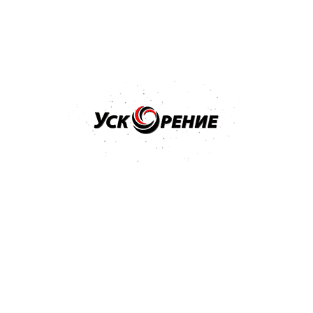
Купить
Бренд: NOVOL
Арт: 1100
NOVOL Шпатлёвка универсальная UNI 0,25кг
Отзывов нет
9,04 р.
Купить