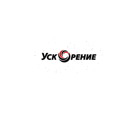
Купить
Бренд: NOVOL
Арт: 1100
NOVOL Шпатлёвка универсальная UNI 0,25кг
Отзывов нет
9,08 р.
Купить