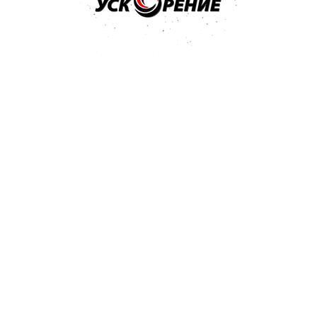
том разделе и отправлен
гда поступит ответ - вам
автохимии, шпатлевка
105