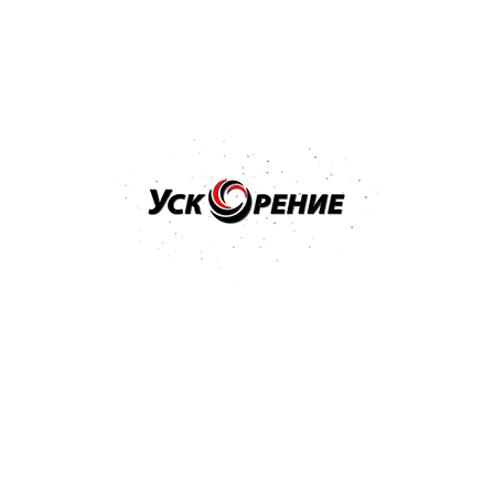
NOVOL Шпатлёвка универсальная UNI 0,5кг
Отзывов нет
14,23 р.
15,13 р.
-0,90 р.
Купить
Бренд: NOVOL
Арт: 1201
NOVOL Шпатлёвка Spray 2K для нанесения способом
распыления 1,2кг
Отзывов нет
36,32 р.